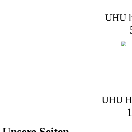
UHU h
UHU Ha
1
Unsere Seiten